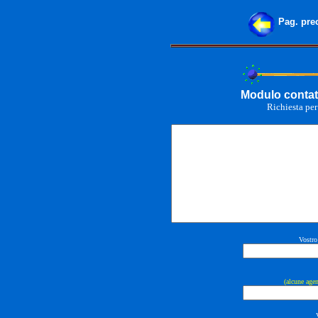
Pag. pre
Modulo contat
Richiesta pe
Vostro
(alcune age