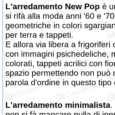
L'arredamento New Pop
è u
si rifà alla moda anni '60 e '7
geometriche in colori sgargian
per terra e tappeti.
E allora via libera a frigorifer
con immagini psichedeliche, mo
colorati, tappeti acrilici con fi
spazio permettendo non può ma
parola d'ordine in questo tip
L'arredamento minimalista
.
non si fà mancare nulla di ipe