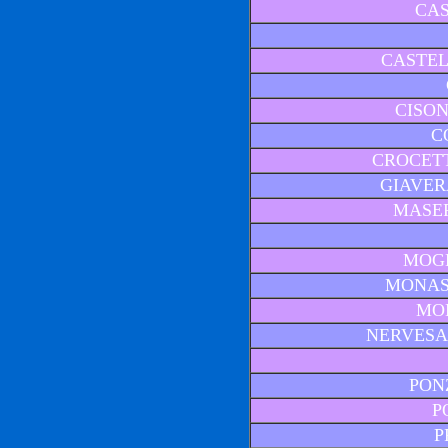
CAS
CASTE
CISON
C
CROCET
GIAVER
MASER
MOG
MONAST
MO
NERVESA
PON
P
P