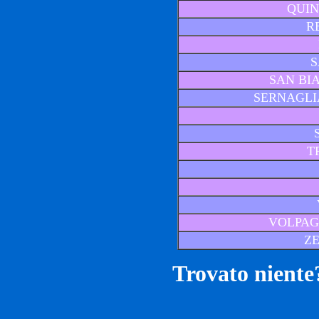
QUIN
R
S
SAN BI
SERNAGLI
T
VOLPAG
Z
Trovato niente