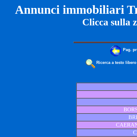
Annunci immobiliari Tr
Clicca sulla 
Pag. p
Ricerca a testo libero
BORS
BR
CAERAN
C